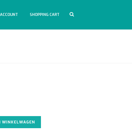
 ACCOUNT
SHOPPING CART
HOME
/
ACCESSOIRES
/ FEEDING KIT-7PCS
Alternative:
N WINKELWAGEN