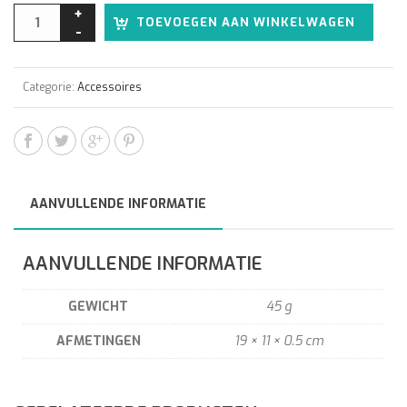
Alter
TOEVOEGEN AAN WINKELWAGEN
Categorie:
Accessoires
AANVULLENDE INFORMATIE
AANVULLENDE INFORMATIE
GEWICHT
45 g
AFMETINGEN
19 × 11 × 0.5 cm