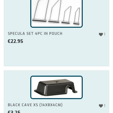
SPECULA SET 4PC IN POUCH
1
€
22.95
BLACK CAVE XS (14X8X4CM)
1
€
3.25