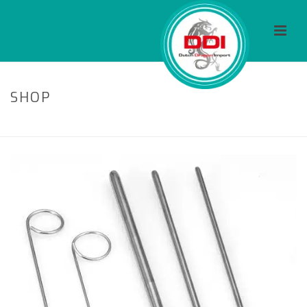
SHOP
HOME
/
ACCESSOIRES
/ PROBE SET 5PC IN POUCH-WIRE/STRAIGHT