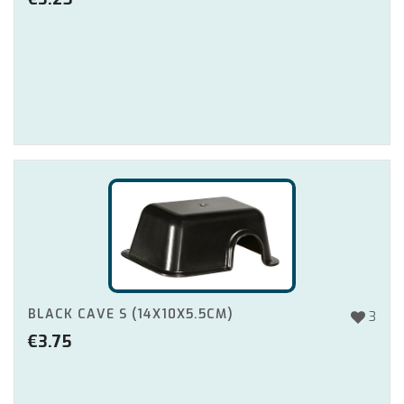
BLACK CAVE S (14X10X5.5CM)
3
€
3.75