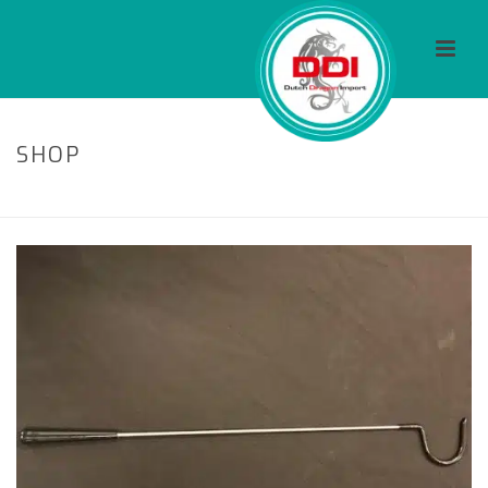
SHOP
HOME
/
ACCESSOIRES
/ SNAKE HOOK STEEL HANDLE 100CM