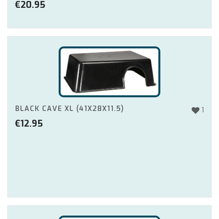
€
20.95
BLACK CAVE XL (41X28X11.5)
1
€
12.95