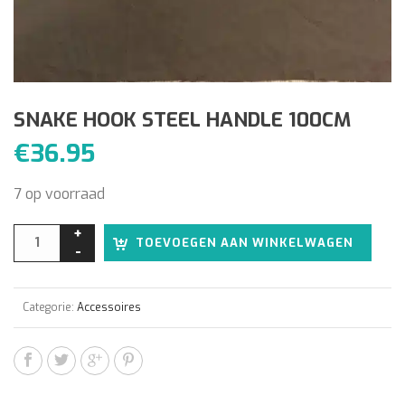
SNAKE HOOK STEEL HANDLE 100CM
€
36.95
7 op voorraad
Alter
TOEVOEGEN AAN WINKELWAGEN
Categorie:
Accessoires