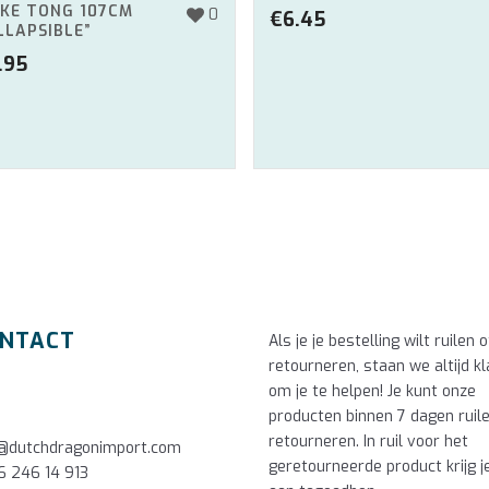
KE TONG 107CM
0
€
6.45
LLAPSIBLE”
.95
NTACT
Als je je bestelling wilt ruilen o
retourneren, staan we altijd kl
om je te helpen! Je kunt onze
producten binnen 7 dagen ruil
retourneren. In ruil voor het
o@dutchdragonimport.com
geretourneerde product krijg j
6 246 14 913