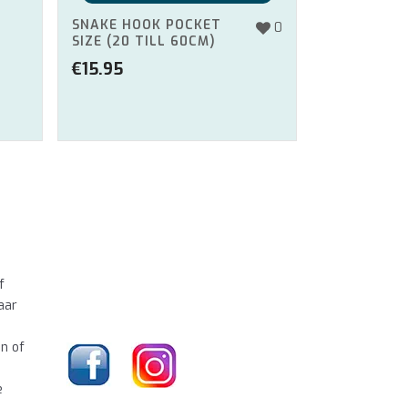
SNAKE HOOK POCKET
0
SIZE (20 TILL 60CM)
€
15.95
f
aar
en of
e