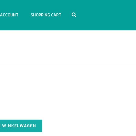
 ACCOUNT
SHOPPING CART
HOME
/
ACCESSOIRES
/ SNAKE BAG 60X122CM
Alternative:
N WINKELWAGEN