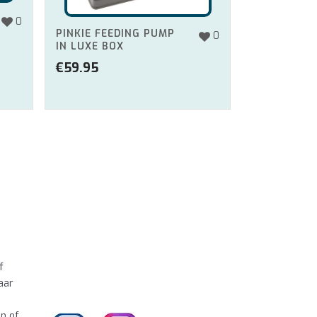
0
PINKIE FEEDING PUMP
0
IN LUXE BOX
€
59.95
f
aar
en of