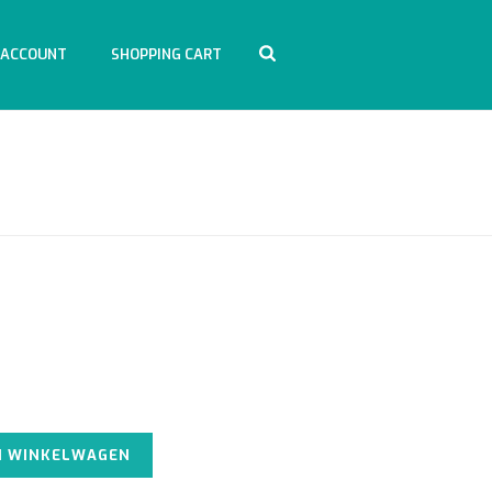
 ACCOUNT
SHOPPING CART
HOME
/
ACCESSOIRES
/ SNAKE BAG 30X50CM
Alternative:
N WINKELWAGEN