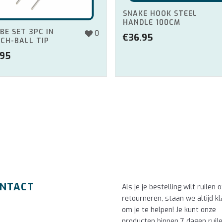
SNAKE HOOK STEEL
HANDLE 100CM
BE SET 3PC IN
0
€
36.95
CH-BALL TIP
.95
NTACT
Als je je bestelling wilt ruilen o
retourneren, staan we altijd kl
om je te helpen! Je kunt onze
producten binnen 7 dagen ruil