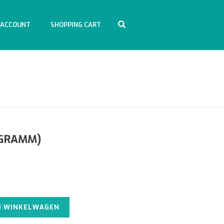
 ACCOUNT
SHOPPING CART
HOME
/
FOOD
/ REPASHY SUPERPIG (85 GRAMM)
 GRAMM)
Alternative:
N WINKELWAGEN