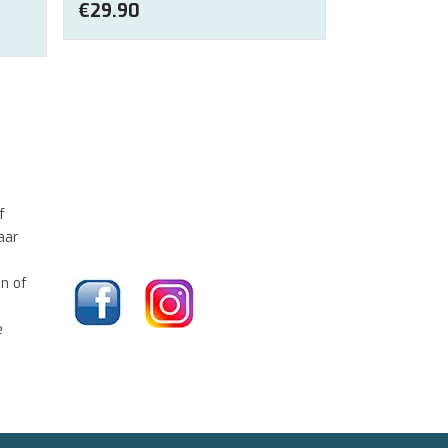
€
29.90
f
aar
en of
e