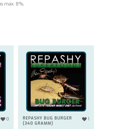
as max. 8%.
REPASHY BUG BURGER
0
1
(340 GRAMM)