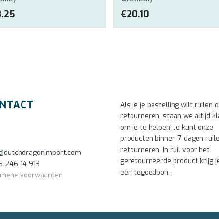
.25
€
20.10
NTACT
Als je je bestelling wilt ruilen o
retourneren, staan we altijd kl
om je te helpen! Je kunt onze
producten binnen 7 dagen ruil
retourneren. In ruil voor het
o@dutchdragonimport.com
geretourneerde product krijg j
6 246 14 913
een tegoedbon.
emene voorwaarden