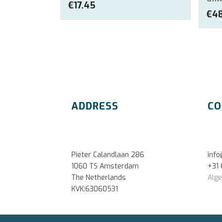
€
17.45
€
48
ADDRESS
CO
Pieter Calandlaan 286
inf
1060 TS Amsterdam
+31 
The Netherlands
Alg
KVK:63060531