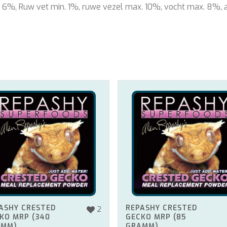
. 6%, Ruw vet min. 1%, ruwe vezel max. 10%, vocht max. 8%, 
ASHY CRESTED
REPASHY CRESTED
2
KO MRP (340
GECKO MRP (85
AMM)
GRAMM)