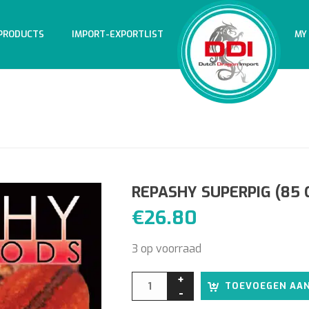
PRODUCTS
IMPORT-EXPORTLIST
MY
REPASHY SUPERPIG (85
€
26.80
3 op voorraad
TOEVOEGEN AA