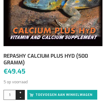
REPASHY CALCIUM PLUS HYD (500
GRAMM)
€
49.45
5 op voorraad
Alter
TOEVOEGEN AAN WINKELWAGEN