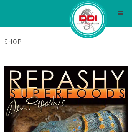
SHOP
HOME
/
FOOD
/ REPASHY CALCIUM PLUS HYD (500 GRAMM)