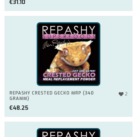
€
31.10
REPASHY CRESTED GECKO MRP (340
2
GRAMM)
€
48.25