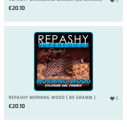
0
€
20.10
REPASHY MORNING WOOD ( 85 GRAMM )
0
€
20.10