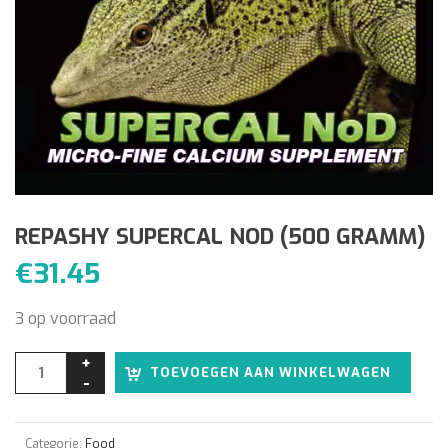
REPASHY SUPERCAL NOD (500 GRAMM)
€
31.45
3 op voorraad
Alter
TOEVOEGEN AAN WINKELWAGEN
Categorie:
Food