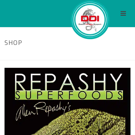
SHOP
HOME
/
FOOD
/ REPASHY SUPERCAL NOD (500 GRAMM)