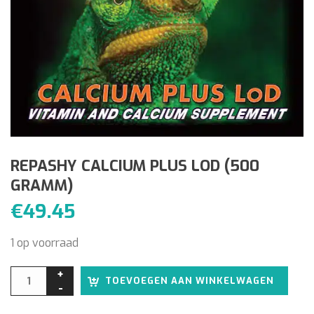
REPASHY CALCIUM PLUS LOD (500
GRAMM)
€
49.45
1 op voorraad
Alter
TOEVOEGEN AAN WINKELWAGEN