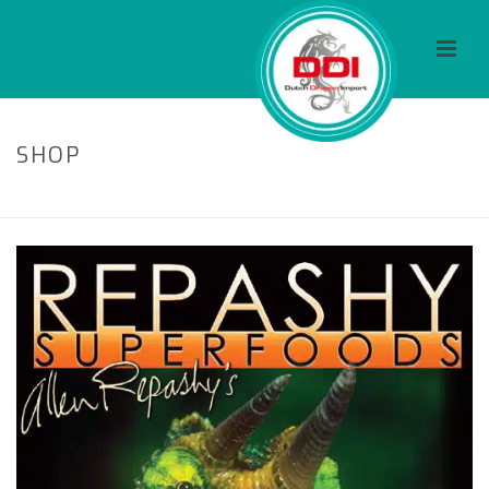
SHOP
HOME
/
FOOD
/ REPASHY CALCIUM PLUS LOD (500 GRAMM)