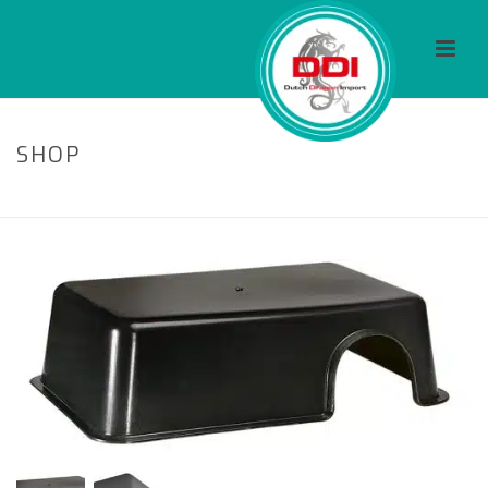
SHOP
HOME
/
ACCESSOIRES
/ BLACK CAVE L (33×22.5×7.5CM)